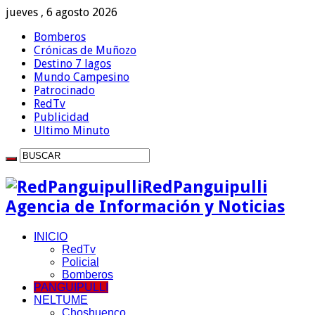
jueves , 6 agosto 2026
Bomberos
Crónicas de Muñozo
Destino 7 lagos
Mundo Campesino
Patrocinado
RedTv
Publicidad
Ultimo Minuto
RedPanguipulli
Agencia de Información y Noticias
INICIO
RedTv
Policial
Bomberos
PANGUIPULLI
NELTUME
Choshuenco