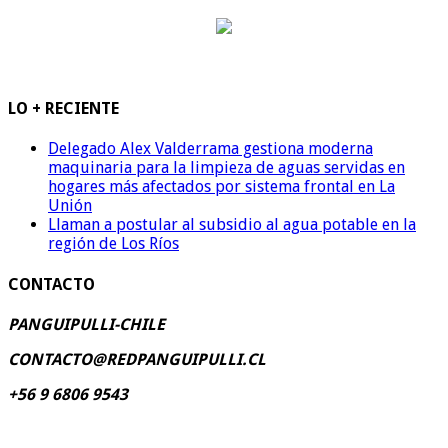
LO + RECIENTE
Delegado Alex Valderrama gestiona moderna
maquinaria para la limpieza de aguas servidas en
hogares más afectados por sistema frontal en La
Unión
Llaman a postular al subsidio al agua potable en la
región de Los Ríos
CONTACTO
PANGUIPULLI-CHILE
CONTACTO@REDPANGUIPULLI.CL
+56 9 6806 9543