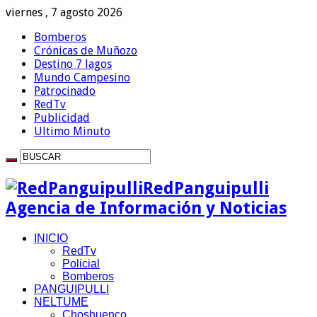
viernes , 7 agosto 2026
Bomberos
Crónicas de Muñozo
Destino 7 lagos
Mundo Campesino
Patrocinado
RedTv
Publicidad
Ultimo Minuto
RedPanguipulli
Agencia de Información y Noticias
INICIO
RedTv
Policial
Bomberos
PANGUIPULLI
NELTUME
Choshuenco