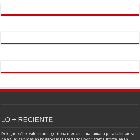
LO + RECIENTE
Delegado Alex Valderrama gestiona moderna maquinaria para la limpieza
de aguas servidas en hogares más afectados por sistema frontal en La