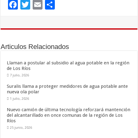
F
T
E
C
ac
wi
m
o
e
tt
ai
m
b
er
l
p
o
ar
Articulos Relacionados
o
ti
k
r
Llaman a postular al subsidio al agua potable en la región
de Los Ríos
7 julio, 2026
Suralis llama a proteger medidores de agua potable ante
nueva ola polar
1 julio, 2026
Nuevo camión de última tecnología reforzará mantención
del alcantarillado en once comunas de la región de Los
Ríos
25 junio, 2026