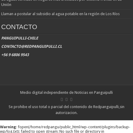
Unión
Llaman a postular al subsidio al agua potable en la región de Los Ríos
CONTACTO
PANGUIPULLI-CHILE
CONTACTO@REDPANGUIPULLI.CL
+56 9 6806 9543
Medio digital independiente de Noticias en Panguipulli
Se prohibe el uso total o parcial del contenido de Redpanguipulli,sin
autorizacion.
Warning
: fopen(/home/redpangu/public_html/wp-content/plugins/backup-
wp/log.txt): failed to open stream: No such file or directory in