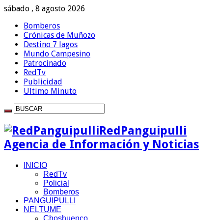
sábado , 8 agosto 2026
Bomberos
Crónicas de Muñozo
Destino 7 lagos
Mundo Campesino
Patrocinado
RedTv
Publicidad
Ultimo Minuto
RedPanguipulli
Agencia de Información y Noticias
INICIO
RedTv
Policial
Bomberos
PANGUIPULLI
NELTUME
Choshuenco